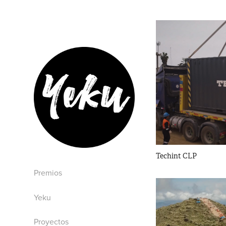
Techint CLP
Premios
Yeku
Proyectos