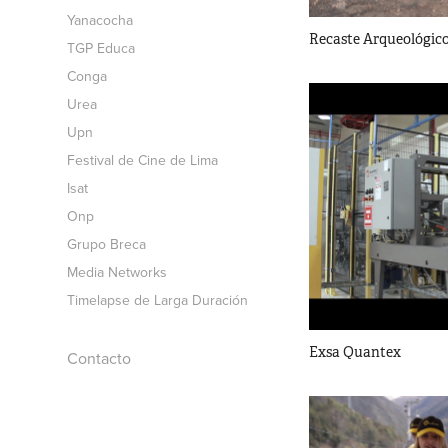
Yanacocha
Recaste Arqueológic
TGP Educa
Conga
Urea
Upn
Festival de Cine de Lima
Isat
Onp
Grupo Breca
Media Networks
Timelapse de Larga Duración
Exsa Quantex
Contacto