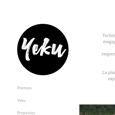
Techin
megapr
respec
La pla
exp
Premios
Yeku
Proyectos