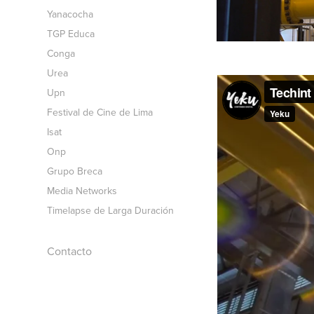
Yanacocha
TGP Educa
Conga
Urea
Upn
Festival de Cine de Lima
Isat
Onp
Grupo Breca
Media Networks
Timelapse de Larga Duración
Contacto