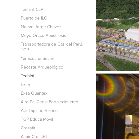
Techint CLP
Puerto de ILO
Nuevo Jorge Chavez
Moyo Orcco Anastilosis
Transportadora de Gas del Perú,
TGP
Yanacocha Social
Recaste Arqueológico
Techint
Exsa
Exsa Quantex
Airo Pai Cedia Fortalecimiento
Acr Tapiche Blanco
TGP Educa Movil
Crossfit
Altaïr CrossFit